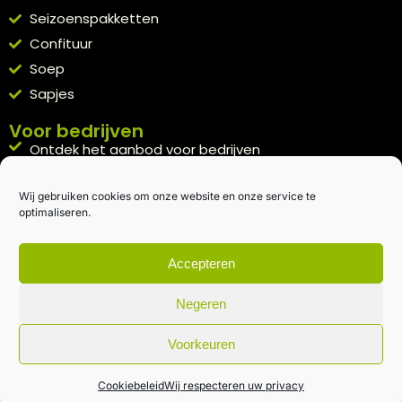
Seizoenspakketten
Confituur
Soep
Sapjes
Voor bedrijven
Ontdek het aanbod voor bedrijven
A la carte
Wij gebruiken cookies om onze website en onze service te
Kennismakingspakket aanvragen
optimaliseren.
Blijft op de hoogte
Rechtstreeks van het veld naar je inbox.
Accepteren
Inschrijven nieuwsbrief
Negeren
Voorkeuren
Algemene voorwaarden
|
Privacybeleid
| gemaakt met
door
creativitijd
Cookiebeleid
Wij respecteren uw privacy