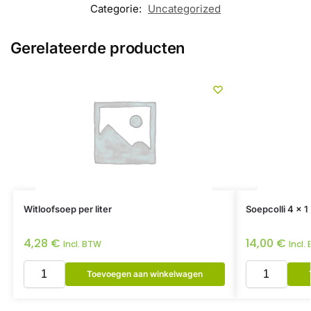
Categorie:
Uncategorized
Gerelateerde producten
Witloofsoep per liter
Soepcolli 4 x 1 
4,28
€
14,00
€
Incl. BTW
Incl.
Toevoegen aan winkelwagen