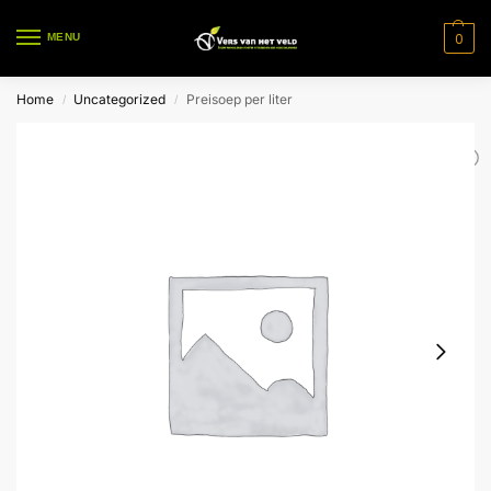
0
MENU
Home
Uncategorized
Preisoep per liter
/
/