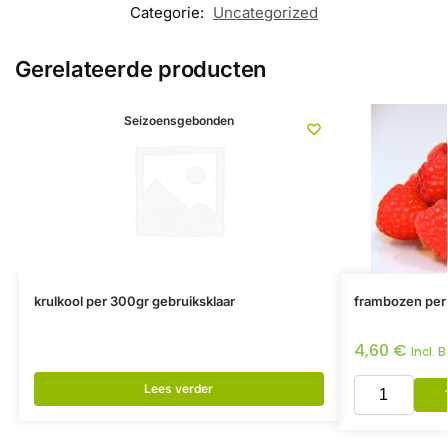
Categorie:
Uncategorized
Gerelateerde producten
Seizoensgebonden
krulkool per 300gr gebruiksklaar
frambozen per
4,60
€
Incl. 
Lees verder