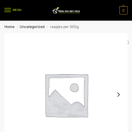
0
MENU
Home
Uncategorized
raapjes per 500g
/
/