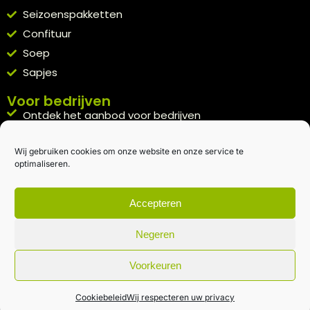
Seizoenspakketten
Confituur
Soep
Sapjes
Voor bedrijven
Ontdek het aanbod voor bedrijven
A la carte
Wij gebruiken cookies om onze website en onze service te
Kennismakingspakket aanvragen
optimaliseren.
Blijft op de hoogte
Rechtstreeks van het veld naar je inbox.
Accepteren
Inschrijven nieuwsbrief
Negeren
Voorkeuren
Algemene voorwaarden
|
Privacybeleid
| gemaakt met
door
creativitijd
Cookiebeleid
Wij respecteren uw privacy