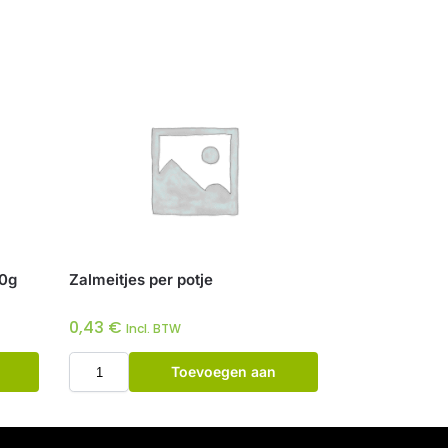
00g
Zalmeitjes per potje
0,43
€
Incl. BTW
Toevoegen aan
winkelwagen