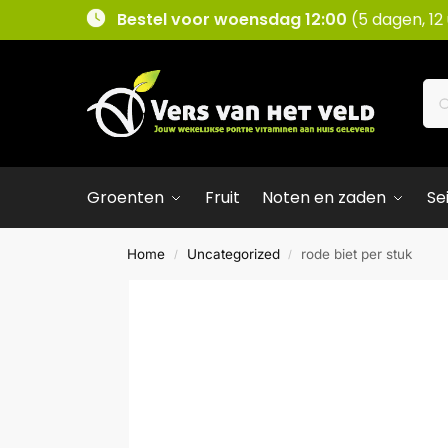
Bestel voor woensdag 12:00
(5 dagen, 12
Groenten
Fruit
Noten en zaden
Se
Home
Uncategorized
rode biet per stuk
/
/