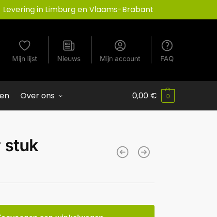
Levering in Limburg en Vlaams-Brabant
Mijn lijst
Nieuws
Mijn account
FAQ
ven
Over ons
0,00
€
0
r stuk