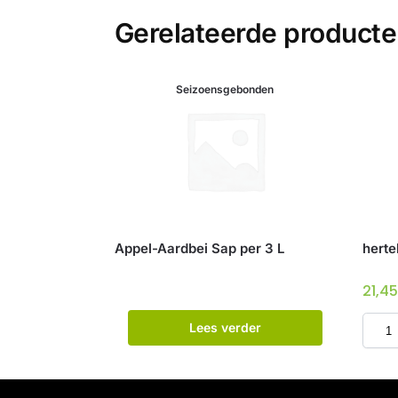
Gerelateerde product
Seizoensgebonden
Appel-Aardbei Sap per 3 L
herte
21,4
Lees verder