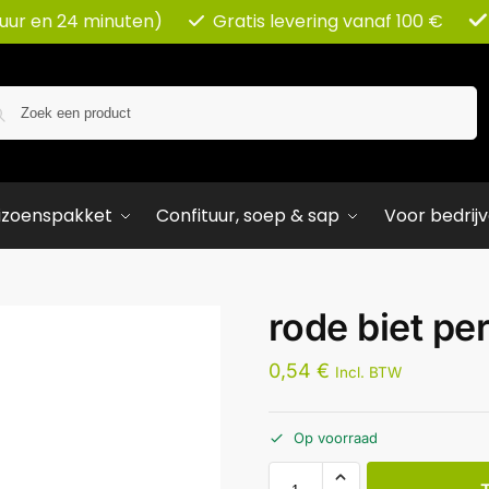
 uur en 24 minuten)
Gratis levering vanaf 100 €
Zoeken
izoenspakket
Confituur, soep & sap
Voor bedrij
rode biet pe
0,54
€
Incl. BTW
Op voorraad