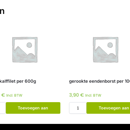
en
kalffilet per 600g
gerookte eendenborst per 1
5
€
3,90
€
Incl. BTW
Incl. BTW
Toevoegen aan
Toevoegen aan
winkelwagen
winkelwagen