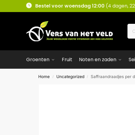
Bestel voor woensdag 12:00
(4 dagen, 22
Groenten
Fruit
Noten en zaden
Se
Home
Uncategorized
Saffraandraadjes per 
/
/