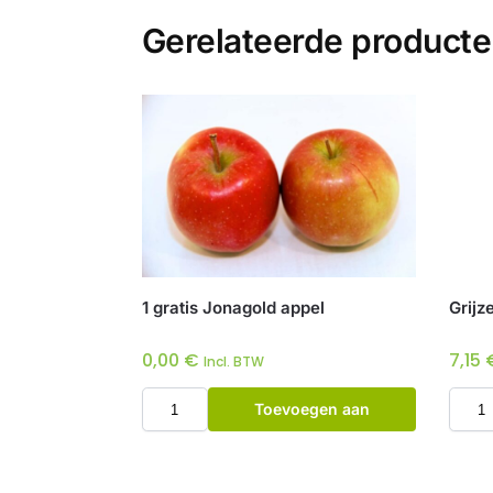
Gerelateerde product
1 gratis Jonagold appel
Grijz
0,00
€
7,15
Incl. BTW
Toevoegen aan
winkelwagen