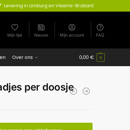
Levering in Limburg en Vlaams-Brabant
Mijn lijst
Nieuws
Mijn account
FAQ
ven
Over ons
0,00
€
0
adjes per doosje