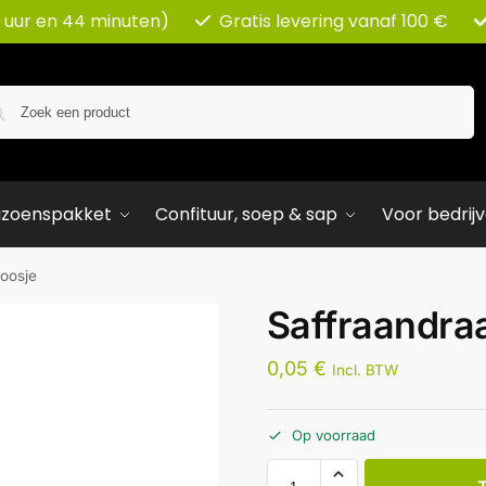
 uur en 44 minuten)
Gratis levering vanaf 100 €
Zoeken
izoenspakket
Confituur, soep & sap
Voor bedrij
doosje
Saffraandra
0,05
€
Incl. BTW
Op voorraad