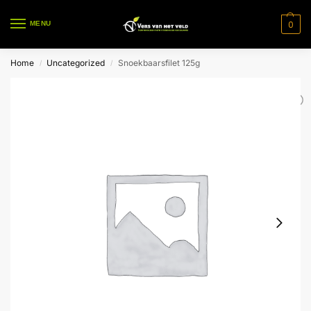
0
MENU
Home
Uncategorized
Snoekbaarsfilet 125g
/
/