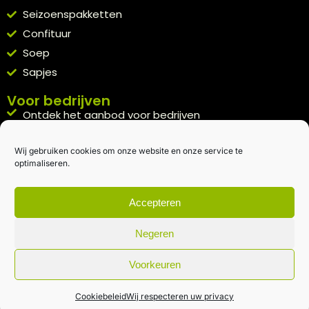
Seizoenspakketten
Confituur
Soep
Sapjes
Voor bedrijven
Ontdek het aanbod voor bedrijven
A la carte
Wij gebruiken cookies om onze website en onze service te
Kennismakingspakket aanvragen
optimaliseren.
Blijft op de hoogte
Rechtstreeks van het veld naar je inbox.
Accepteren
Inschrijven nieuwsbrief
Negeren
Voorkeuren
Algemene voorwaarden
|
Privacybeleid
| gemaakt met
door
creativitijd
Cookiebeleid
Wij respecteren uw privacy