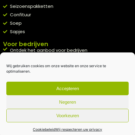
Seizoenspakketten
Confituur
Soep
Sapjes
Voor bedrijven
Ontdek het aanbod voor bedrijven
A la carte
Wij gebruiken cookies om onze website en onze service te
Kennismakingspakket aanvragen
optimaliseren.
Blijft op de hoogte
Rechtstreeks van het veld naar je inbox.
Accepteren
Inschrijven nieuwsbrief
Negeren
Voorkeuren
Algemene voorwaarden
|
Privacybeleid
| gemaakt met
door
creativitijd
Cookiebeleid
Wij respecteren uw privacy