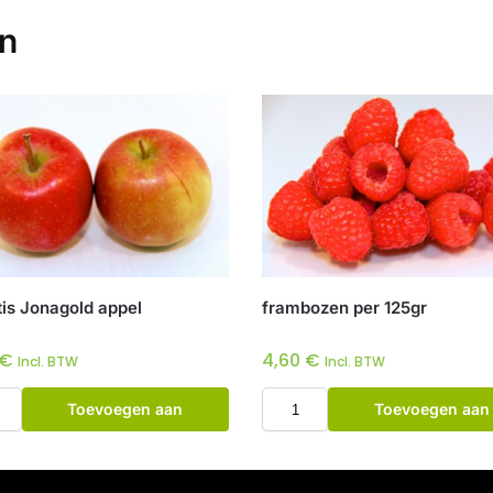
en
tis Jonagold appel
frambozen per 125gr
€
4,60
€
Incl. BTW
Incl. BTW
Toevoegen aan
Toevoegen aan
winkelwagen
winkelwagen