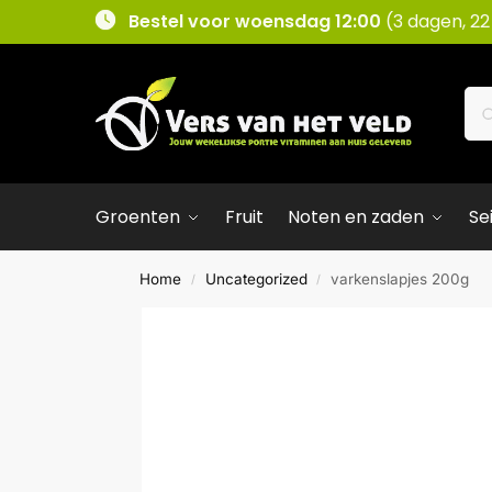
Bestel voor woensdag 12:00
(3 dagen, 22
Groenten
Fruit
Noten en zaden
Se
Home
Uncategorized
varkenslapjes 200g
/
/