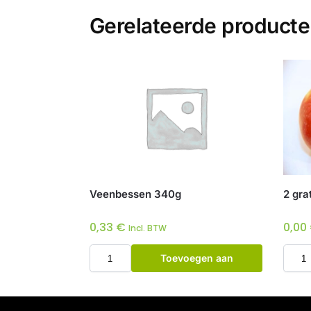
Gerelateerde product
Veenbessen 340g
2 gra
0,33
€
0,00
Incl. BTW
Toevoegen aan
winkelwagen