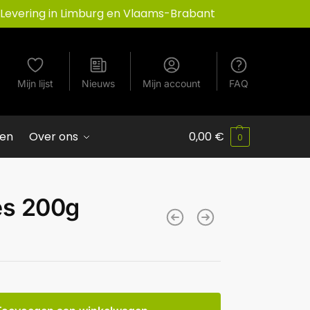
Levering in Limburg en Vlaams-Brabant
Mijn lijst
Nieuws
Mijn account
FAQ
ven
Over ons
0,00
€
0
es 200g