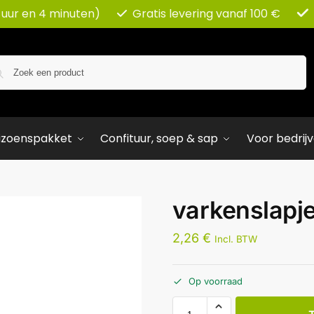
 uur en 4 minuten)
Gratis levering vanaf 100 €
Zoeken
izoenspakket
Confituur, soep & sap
Voor bedrij
varkenslapj
2,26
€
Incl. BTW
Op voorraad