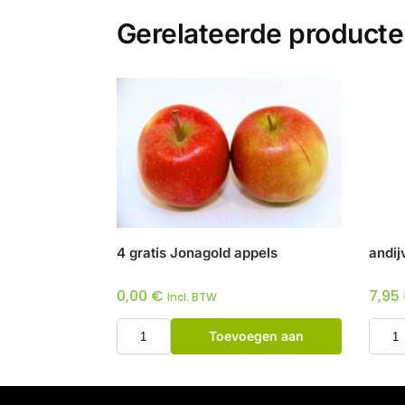
Gerelateerde product
4 gratis Jonagold appels
andij
0,00
€
7,95
Incl. BTW
Toevoegen aan
winkelwagen