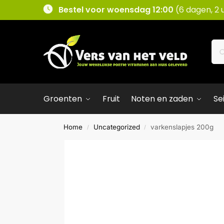
Bestel voor woensdag 12:00
(6 dagen, 2 
Groenten
Fruit
Noten en zaden
Se
Home
Uncategorized
varkenslapjes 200g
/
/