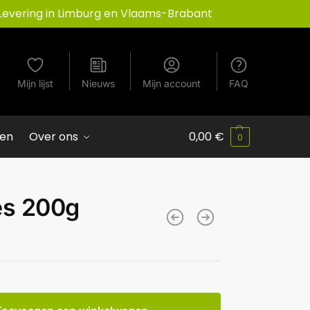
Levering in Limburg en Vlaams-Brabant
Mijn lijst
Nieuws
Mijn account
FAQ
ven
Over ons
0,00
€
0
es 200g