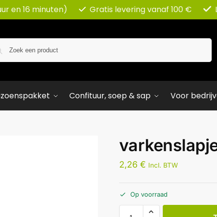
uur en 16 minuten)
Gratis levering vanaf 100 €
Zoeken
izoenspakket
Confituur, soep & sap
Voor bedrij
varkenslapj
2,26
€
Incl. BTW
Op voorraad