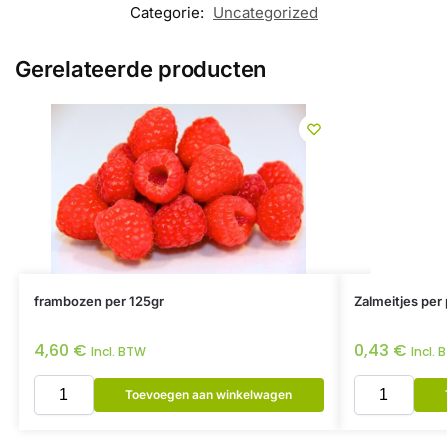
Categorie:
Uncategorized
Gerelateerde producten
frambozen per 125gr
Zalmeitjes per 
4,60
€
0,43
€
Incl. BTW
Incl. 
Toevoegen aan winkelwagen