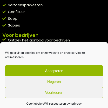
Seizoenspakketten
Confituur
Soep
Sapjes
Voor bedrijven
Ontdek het aanbod voor bedrijven
A la carte
Wij gebruiken cookies om onze website en onze service te
Kennismakingspakket aanvragen
optimaliseren.
Blijft op de hoogte
Rechtstreeks van het veld naar je inbox.
Accepteren
Inschrijven nieuwsbrief
Negeren
Voorkeuren
Algemene voorwaarden
|
Privacybeleid
| gemaakt met
door
creativitijd
Cookiebeleid
Wij respecteren uw privacy