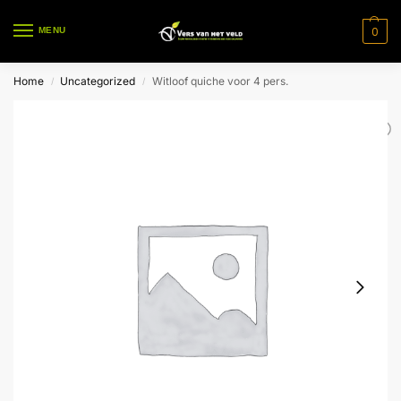
0
MENU
Home
Uncategorized
Witloof quiche voor 4 pers.
/
/