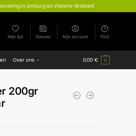
Levering in Limburg en Vlaams-Brabant
Mijn lijst
Nieuws
Mijn account
FAQ
ven
Over ons
0,00
€
0
er 200gr
ar