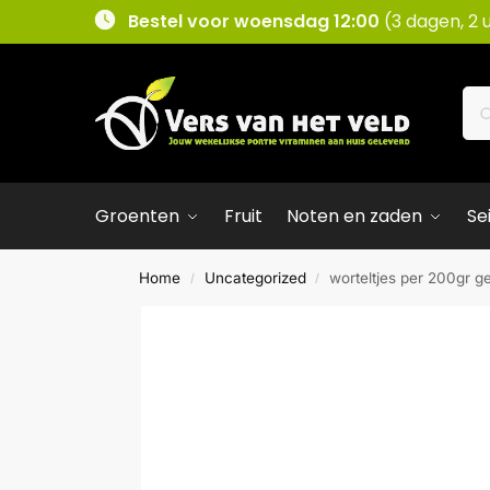
Bestel voor woensdag 12:00
(3 dagen, 2 
Groenten
Fruit
Noten en zaden
Se
Home
Uncategorized
worteltjes per 200gr g
/
/