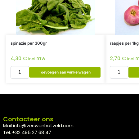
spinazie per 300gr
raapjes per 1kg
4,30
€
2,70
€
Incl. BTW
Incl. 
Toevoegen aan winkelwagen
Contacteer ons
Mail info@versvanhetveld.com
Tel. +32 495 27 68 47