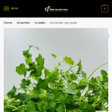
0
MENU
Home
Groenten
kruiden
koriander per potje
/
/
/