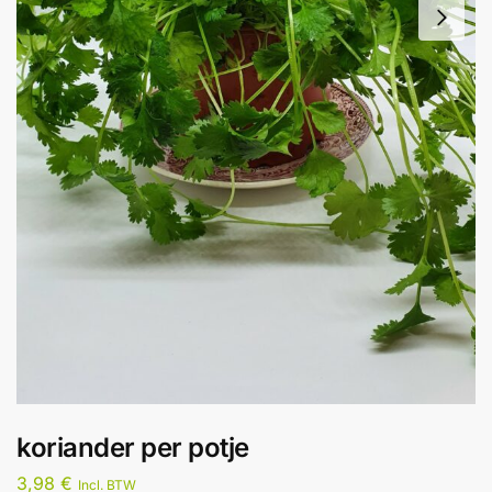
koriander per potje
3,98
€
Incl. BTW