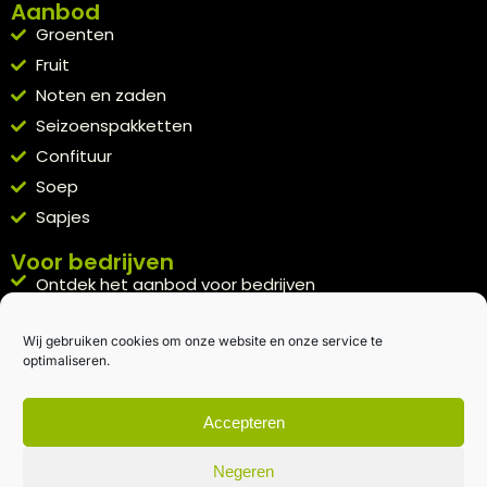
Aanbod
Groenten
Fruit
Noten en zaden
Seizoenspakketten
Confituur
Soep
Sapjes
Voor bedrijven
Ontdek het aanbod voor bedrijven
A la carte
Wij gebruiken cookies om onze website en onze service te
Kennismakingspakket aanvragen
optimaliseren.
Blijft op de hoogte
Rechtstreeks van het veld naar je inbox.
Accepteren
Inschrijven nieuwsbrief
Negeren