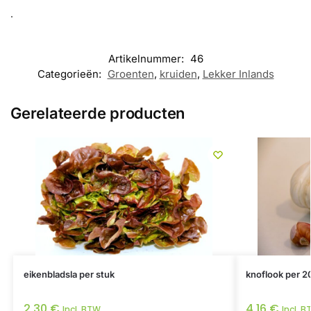
.
Artikelnummer:
46
Categorieën:
Groenten
,
kruiden
,
Lekker Inlands
Gerelateerde producten
eikenbladsla per stuk
knoflook per 2
2,30
€
4,16
€
Incl. BTW
Incl. 