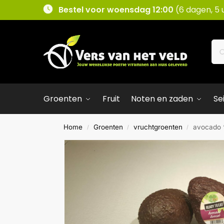
Bestel voor woensdag 12:00
(6 dagen, 5 
Groenten
Fruit
Noten en zaden
Se
Home
Groenten
vruchtgroenten
avocado ‘
/
/
/