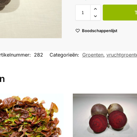
Boodschappenlijst
rtikelnummer:
282
Categorieën:
Groenten
,
vruchtgroent
en