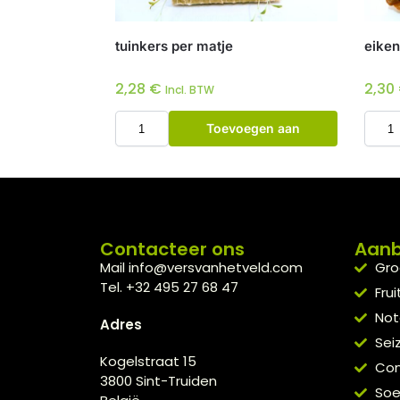
tuinkers per matje
eiken
2,28
€
2,30
Incl. BTW
Toevoegen aan
winkelwagen
Contacteer ons
Aan
Mail info@versvanhetveld.com
Gro
Tel. +32 495 27 68 47
Frui
Not
Adres
Sei
Kogelstraat 15
Con
3800 Sint-Truiden
So