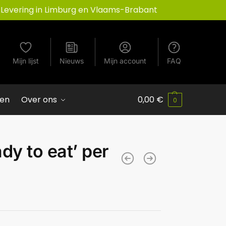
Levering in Limburg en Vlaams-Brabant
Mijn lijst
Nieuws
Mijn account
FAQ
ven
Over ons
0,00
€
0
dy to eat’ per