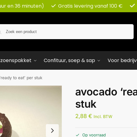
uur en 36 minuten)
Gratis levering vanaf 100 €
Zoeken
izoenspakket
Confituur, soep & sap
Voor bedrij
ready to eat’ per stuk
avocado ‘rea
stuk
2,88
€
Incl. BTW
Op voorraad