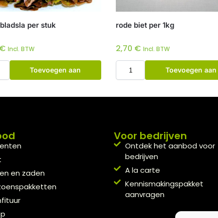
bladsla per stuk
rode biet per 1kg
€
2,70
€
Incl. BTW
Incl. BTW
Toevoegen aan
Toevoegen aan
winkelwagen
winkelwagen
bod
Voor bedrijven
enten
Ontdek het aanbod voor
bedrijven
t
A la carte
en en zaden
Kennismakingspakket
zoenspakketten
aanvragen
fituur
ep