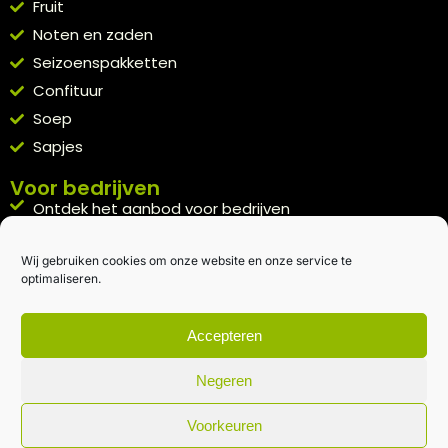
Fruit
Noten en zaden
Seizoenspakketten
Confituur
Soep
Sapjes
Voor bedrijven
Ontdek het aanbod voor bedrijven
A la carte
Wij gebruiken cookies om onze website en onze service te
Kennismakingspakket aanvragen
optimaliseren.
Blijft op de hoogte
Rechtstreeks van het veld naar je inbox.
Accepteren
Inschrijven nieuwsbrief
Negeren
Voorkeuren
Algemene voorwaarden
|
Privacybeleid
| gemaakt met
door