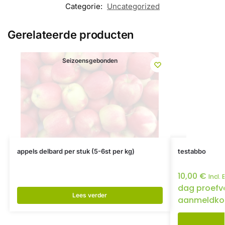
Categorie:
Uncategorized
Gerelateerde producten
Seizoensgebonden
appels delbard per stuk (5-6st per kg)
testabbo
10,00
€
Incl.
dag proefv
Lees verder
aanmeldko