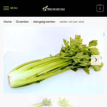
0
MENU
Home
Groenten
stengelgroenten
selder wit per stuk
/
/
/