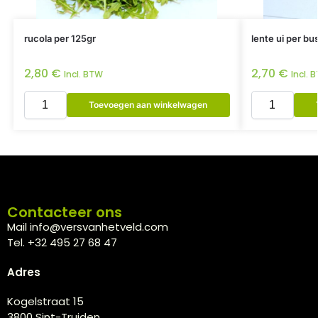
rucola per 125gr
lente ui per bu
2,80
€
2,70
€
Incl. BTW
Incl. 
Toevoegen aan winkelwagen
Contacteer ons
Mail info@versvanhetveld.com
Tel. +32 495 27 68 47
Adres
Kogelstraat 15
3800 Sint-Truiden