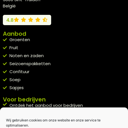
België
4.8
Aanbod
Groenten
Fruit
Noten en zaden
Seizoenspakketten
Confituur
Soep
Sapjes
Voor bedrijven
Ontdek het aanbod voor bedrijven
A la carte
Wij gebruiken cookies om onze website en onze service te
Kennismakingspakket aanvragen
optimaliseren.